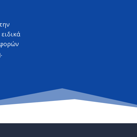
την
 ειδικά
αφορών
η.