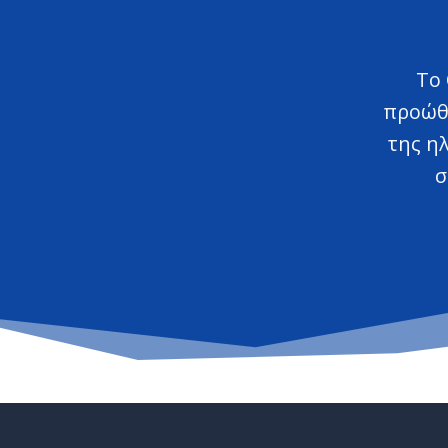
Το 
προώθη
της η
σ