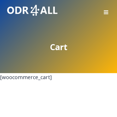
Μετάβαση
στο
περιεχόμενο
Cart
[woocommerce_cart]